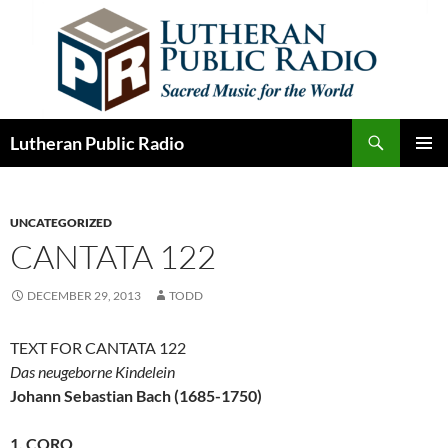
Skip
to
content
Search
Lutheran Public Radio
PRIMAR
MENU
UNCATEGORIZED
CANTATA 122
DECEMBER 29, 2013
TODD
TEXT FOR CANTATA 122
Das neugeborne Kindelein
Johann Sebastian Bach (1685-1750)
1. CORO