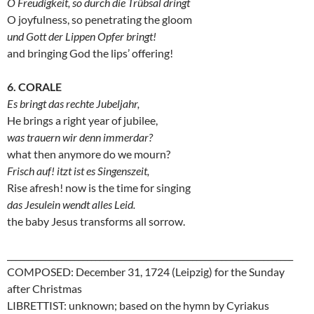
O Freudigkeit, so durch die Trübsal dringt
O joyfulness, so penetrating the gloom
und Gott der Lippen Opfer bringt!
and bringing God the lips’ offering!
6. CORALE
Es bringt das rechte Jubeljahr,
He brings a right year of jubilee,
was trauern wir denn immerdar?
what then anymore do we mourn?
Frisch auf! itzt ist es Singenszeit,
Rise afresh! now is the time for singing
das Jesulein wendt alles Leid.
the baby Jesus transforms all sorrow.
____________________________________________________________________
COMPOSED: December 31, 1724 (Leipzig) for the Sunday
after Christmas
LIBRETTIST: unknown; based on the hymn by Cyriakus