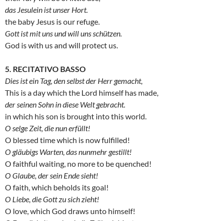
das Jesulein ist unser Hort.
the baby Jesus is our refuge.
Gott ist mit uns und will uns schützen.
God is with us and will protect us.
5. RECITATIVO BASSO
Dies ist ein Tag, den selbst der Herr gemacht,
This is a day which the Lord himself has made,
der seinen Sohn in diese Welt gebracht.
in which his son is brought into this world.
O selge Zeit, die nun erfüllt!
O blessed time which is now fulfilled!
O gläubigs Warten, das nunmehr gestillt!
O faithful waiting, no more to be quenched!
O Glaube, der sein Ende sieht!
O faith, which beholds its goal!
O Liebe, die Gott zu sich zieht!
O love, which God draws unto himself!