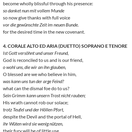
become wholly blissful through his presence:
so danket nun mit vollem Munde
so now give thanks with full voice
vor die gewünschte Zeit im neuen Bunde.
for the desired time in the new covenant.
4. CORALE ALTO ED ARIA (DUETTO) SOPRANO E TENORE
Ist Gott versöhnt und unser Freund,
God is reconciled to us and is our friend,
o wohl uns, die wir an ihn glauben,
O blessed are we who believe in him,
was kann uns tun der arge Feind?
what can the dismal foe do to us?
Sein Grimm kann unsern Trost nicht rauben;
His wrath cannot rob our solace;
trotz Teufel und der Höllen Pfort,
despite the Devil and the portal of Hell,
ihr Wüten wird sie wenig nützen,
their fury will be of little use,