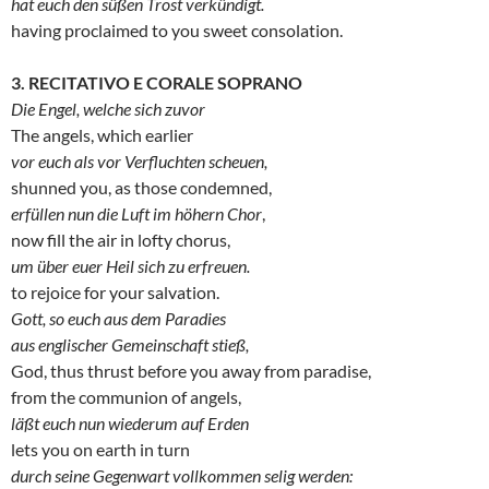
hat euch den süßen Trost verkündigt.
having proclaimed to you sweet consolation.
3. RECITATIVO E CORALE SOPRANO
Die Engel, welche sich zuvor
The angels, which earlier
vor euch als vor Verfluchten scheuen,
shunned you, as those condemned,
erfüllen nun die Luft im höhern Chor
,
now fill the air in lofty chorus,
um über euer Heil sich zu erfreuen.
to rejoice for your salvation.
Gott, so euch aus dem Paradies
aus englischer Gemeinschaft stieß,
God, thus thrust before you away from paradise,
from the communion of angels,
läßt euch nun wiederum auf Erden
lets you on earth in turn
durch seine Gegenwart vollkommen selig werden: