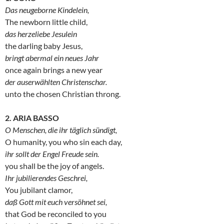
Das neugeborne Kindelein,
The newborn little child,
das herzeliebe Jesulein
the darling baby Jesus,
bringt abermal ein neues Jahr
once again brings a new year
der auserwählten Christenschar.
unto the chosen Christian throng.
2. ARIA BASSO
O Menschen, die ihr täglich sündigt,
O humanity, you who sin each day,
ihr sollt der Engel Freude sein.
you shall be the joy of angels.
Ihr jubilierendes Geschrei,
You jubilant clamor,
daß Gott mit euch versöhnet sei,
that God be reconciled to you