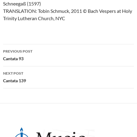
Schneegaß (1597)
TRANSLATION: Tobin Schmuck, 2011 © Bach Vespers at Holy
Trinity Lutheran Church, NYC
PREVIOUS POST
Post
Cantata 93
navigation
NEXT POST
Cantata 139