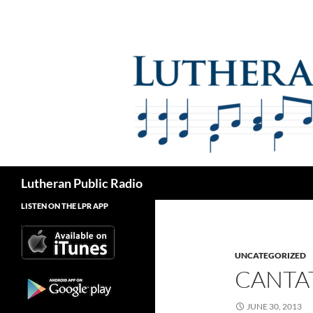
Skip
to
content
Search
Lutheran Public Radio
LISTEN ON THE LPR APP
UNCATEGORIZED
CANTA
JUNE 30, 2013