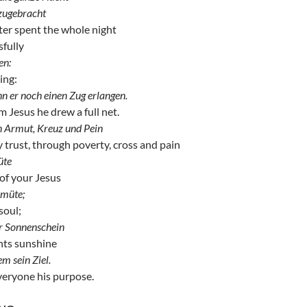
 zugebracht
er spent the whole night
sfully
en:
ing:
n er noch einen Zug erlangen.
 Jesus he drew a full net.
n Armut, Kreuz und Pein
 trust, through poverty, cross and pain
üte
of your Jesus
emüte;
soul;
er Sonnenschein
ants sunshine
em sein Ziel.
veryone his purpose.