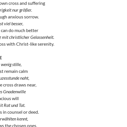
n cross and suffering
igkeit nur größer.
ugh anxious sorrow.
t viel besser,
n can do much better
z mit christlicher Gelassenheit.
ross with Christ-like serenity.
E
wenig stille,
t remain calm
uzesstunde naht,
he cross draws near,
es Gnadenwille
acious will
it Rat und Tat.
s in counsel or deed.
erwählten kennt,
 the chosen ones,