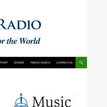
PPORT
DONATE
FIND A CHURCH
CONTACT US