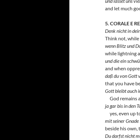
und lässet uns vie
and let much goo
5. CORALE E R
Denk nicht in dei
Think not, while 
wenn Blitz und D
while lightning 
und die ein schwü
and when oppres
daß du von Gott v
that you have b
Gott bleibt auch i
God remains als
ja gar bis in den 
yes, even up t
mit seiner Gnade 
beside his own, 
Du darfst nicht m