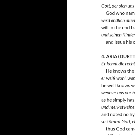
Gott, der sich uns
God who names h
wird endlich all
will in the end t
und seinen Kinder
and issue his ch
4. ARIA (DUE
Er kennt die rech
He knows the pr
er weiß wohl, wenn
he well knows wh
wenn er uns nur h
as he simply has
und merket keine
and noted no hy
so kömmt Gott, eh
thus God came 