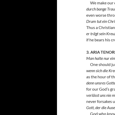
We make our ow
durch bange Traur
even worse thro
Drum tut ein Chris
Thus a Christia
er trägt sein Kreu
if he bears his c
3. ARIA TENOR
Man halte nur ein 
One should jus
wenn sich die Kre
as the hour of t
denn unsres Gott
for our God’s gr
verlässt uns nie m
never forsakes u
Gott, der die Aus
God who knows