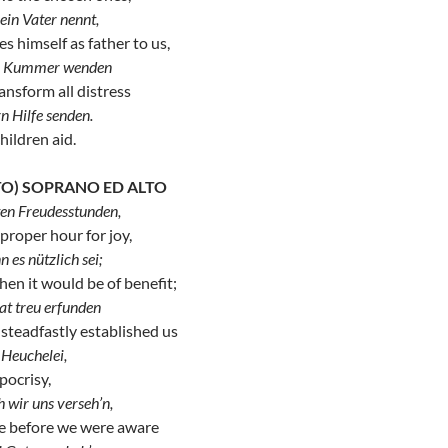
 ein Vater nennt,
imself as father to us,
en Kummer wenden
ransform all distress
n Hilfe senden.
ildren aid.
TTO) SOPRANO ED ALTO
ten Freudesstunden,
oper hour for joy,
 es nützlich sei;
en it would be of benefit;
at treu erfunden
 steadfastly established us
 Heuchelei,
pocrisy,
 wir uns verseh’n,
before we were aware