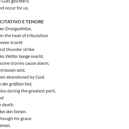
l Guts gescheh’n.
d occur for us.
ECITATIVO E TENORE
ner Drangsalhitze,
in the heat of tribulation
onner kracht
and thunder strike
les Wetter bange macht,
sive storms cause alarm,
erlassen seist.
een abandoned by God.
n der größten Not,
o during the greatest peril,
Tod
o death
bei den Seinen.
though his grace.
einen,