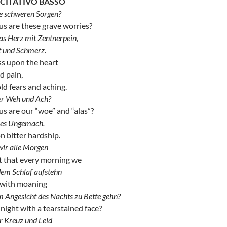
ECITATIVO BASSO
ie schweren Sorgen?
us are these grave worries?
as Herz mit Zentnerpein,
t und Schmerz.
ss upon the heart
d pain,
d fears and aching.
ser Weh und Ach?
us are our “woe” and “alas”?
tres Ungemach.
n bitter hardship.
 wir alle Morgen
it that every morning we
dem Schlaf aufstehn
p with moaning
m Angesicht des Nachts zu Bette gehn?
 night with a tearstained face?
 Kreuz und Leid