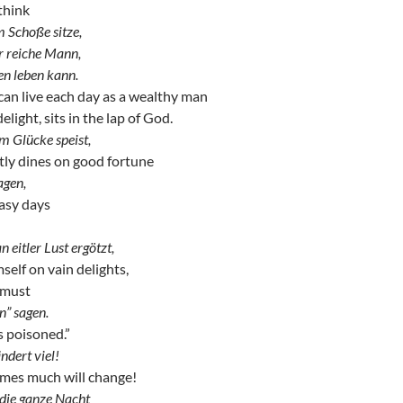
think
m Schoße sitze,
er reiche Mann,
en leben kann.
n live each day as a wealthy man
elight, sits in the lap of God.
em Glücke speist,
ly dines on good fortune
agen,
asy days
 eitler Lust ergötzt,
self on vain delights,
 must
n” sagen.
s poisoned.”
ndert viel!
imes much will change!
 die ganze Nacht