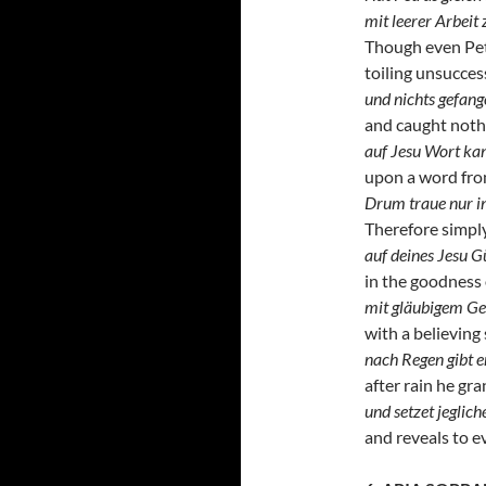
mit leerer Arbeit
Though even Pet
toiling unsucces
und nichts gefang
and caught noth
auf Jesu Wort kan
upon a word from
Drum traue nur i
Therefore simply
auf deines Jesu G
in the goodness 
mit gläubigem G
with a believing 
nach Regen gibt 
after rain he gr
und setzet jeglich
and reveals to e