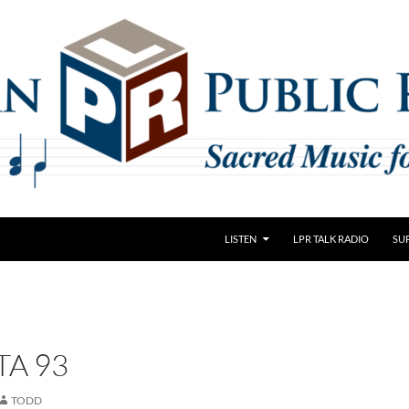
LISTEN
LPR TALK RADIO
SU
TA 93
TODD