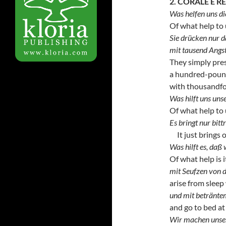
2. CORALE E R
Was helfen uns d
Of what help to 
Sie drücken nur d
mit tausend Angs
They simply pre
a hundred-poun
with thousandfol
Was hilft uns un
Of what help to 
Es bringt nur bit
It just brings o
Was hilft es, daß
Of what help is 
mit Seufzen von 
arise from slee
und mit betränte
and go to bed at
Wir machen unser