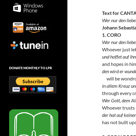
Text for CANT
Wer nur den liebe
Johann Sebasti
1. CORO
Wer nur den liebe
Whoever just let
und hoffet auf ihn 
and hopes in him 
DONATE MONTHLY TO LPR
den wird er wunde
will be wondro
in allem Kreuz un
through every c
Wer Gott, dem All
Whoever trusts 
der hat auf keine
has not built up