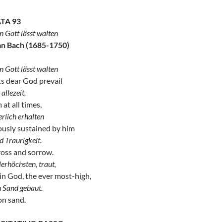
ATA 93
n Gott lässt walten
an Bach (1685-1750)
n Gott lässt walten
s dear God prevail
allezeit,
at all times,
rlich erhalten
usly sustained by him
d Traurigkeit.
ross and sorrow.
erhöchsten, traut,
in God, the ever most-high,
n Sand gebaut.
on sand.