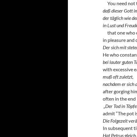
You need not 
daß dieser Gott i
der täglich wie d
in Lust und Freud
that one who ca
in pleasure and d
Der sich mit stet
He who constant
bei lauter guten T
with excessive e
muß oft zuletzt,
nachdem er sich an
after gorging him
often in the end
„Der Tod in Töpfe
admit “The pot i
Die Folgezeit verä
In subsequent t
Hat Petrus gleich