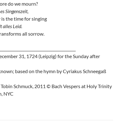
ore do we mourn?
t es Singenszeit,
is the time for singing
 alles Leid.
ransforms all sorrow.
_________________________________________
ber 31, 1724 (Leipzig) for the Sunday after
known; based on the hymn by Cyriakus Schneegaß
bin Schmuck, 2011 © Bach Vespers at Holy Trinity
h, NYC