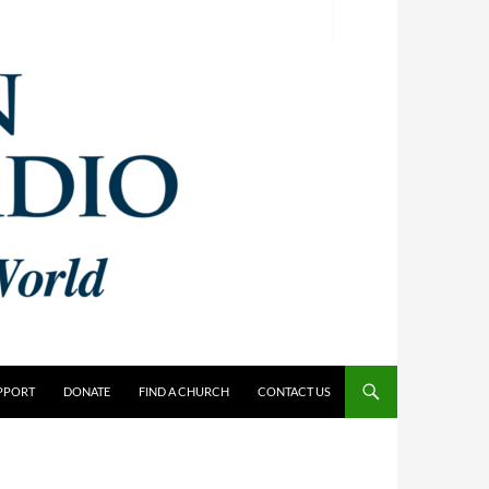
PPORT
DONATE
FIND A CHURCH
CONTACT US