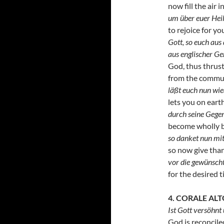
now fill the air i
um über euer Heil
to rejoice for yo
Gott, so euch aus
aus englischer Ge
God, thus thrus
from the commun
läßt euch nun wi
lets you on earth
durch seine Gege
become wholly bl
so danket nun mi
so now give than
vor die gewünsch
for the desired 
4. CORALE AL
Ist Gott versöhnt
God is reconciled