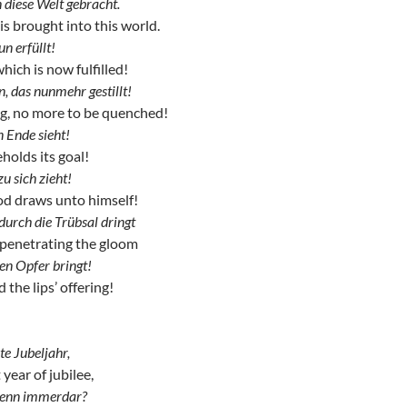
n diese Welt gebracht.
is brought into this world.
un erfüllt!
hich is now fulfilled!
, das nunmehr gestillt!
ng, no more to be quenched!
n Ende sieht!
holds its goal!
zu sich zieht!
od draws unto himself!
durch die Trübsal dringt
 penetrating the gloom
en Opfer bringt!
the lips’ offering!
te Jubeljahr,
 year of jubilee,
denn immerdar?