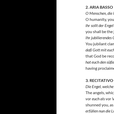
2. ARIA BASSO
O Menschen, die ih
O humanity, you
ihr sollt der Engel
you shall be the 
Ihr jubilierendes 
You jubilant cla
daß Gott mit euch
that God be reco
hat euch den süße
having proclaim
3. RECITATIV
Die Engel, welche
The angels, whic
vor euch als vor 
shunned you, a
erfüllen nun die 