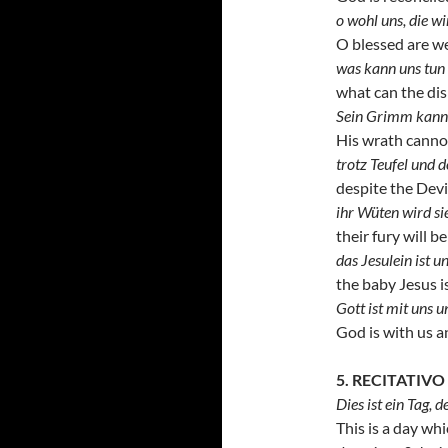
o wohl uns, die wi
O blessed are we
was kann uns tun 
what can the dis
Sein Grimm kann 
His wrath cannot
trotz Teufel und d
despite the Devil
ihr Wüten wird si
their fury will be 
das Jesulein ist u
the baby Jesus i
Gott ist mit uns u
God is with us an
5. RECITATIV
Dies ist ein Tag, 
This is a day wh