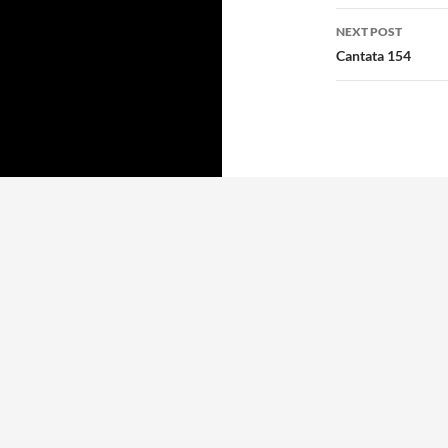
navigatio
NEXT POST
Cantata 154