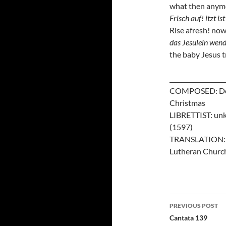
what then anym
Frisch auf! itzt is
Rise afresh! now 
das Jesulein wendt
the baby Jesus t
__________________
COMPOSED: Decem
Christmas
LIBRETTIST: un
(1597)
TRANSLATION: To
Lutheran Churc
PREVIOUS POST
Post
Cantata 139