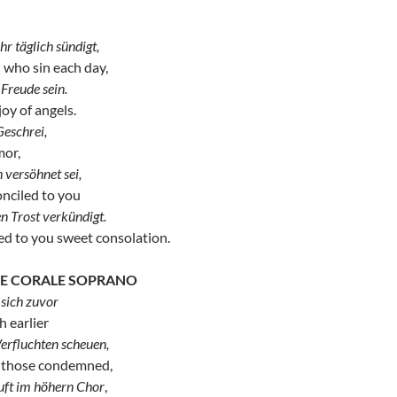
r täglich sündigt,
 who sin each day,
 Freude sein.
joy of angels.
Geschrei,
mor,
 versöhnet sei,
nciled to you
n Trost verkündigt.
ed to you sweet consolation.
O E CORALE SOPRANO
 sich zuvor
h earlier
Verfluchten scheuen,
s those condemned,
Luft im höhern Chor
,