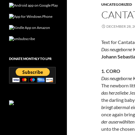
UNCATEGORIZED
CANTA
DECEMBER 28, 2
Text for Cantat
Das neugeborne K
Johann Sebasti
DONATE MONTHLY TO LPR
1. CORO
Das neugeborne K
The newborn litt
das herzeliebe Je
the darling baby
bringt abermal ei
once again bring
der auserwählten 
unto the chosen 