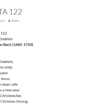
TA 122
014
TODD
a 122
indelein
an Bach (1685-1750)
indelein,
le child,
sulein
 Jesus,
n neues Jahr
s a new year
Christenschar.
Christian throng.