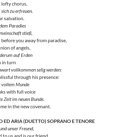
n lofty chorus,
 sich zu erfreuen.
ur salvation.
 dem Paradies
meinschaft stieß,
t before you away from paradise,
ion of angels,
ederum auf Erden
 in turn
nwart vollkommen selig werden:
issful through his presence:
t vollem Munde
ks with full voice
te Zeit im neuen Bunde.
time in the new covenant.
TO ED ARIA (DUETTO) SOPRANO E TENORE
 und unser Freund,
 to us and is our friend,