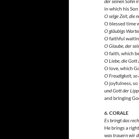
der seinen Sohn i
in which his Son 
O selge Zeit, die n
O blessed time w
O gläubigs Warten
O faithful waiti
O Glaube, der sei
O faith, which be
O Liebe, die Gott 
O love, which G
O Freudigkeit, so 
O joyfulness, so
und Gott der Lipp
and bringing God 
6. CORALE
Es bringt das rech
He brings a right
was trauern wir 