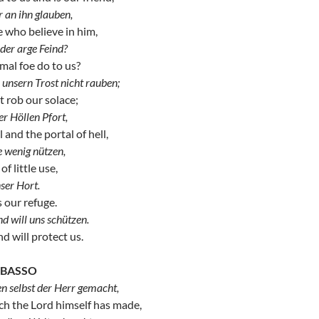
r an ihn glauben,
 who believe in him,
der arge Feind?
mal foe do to us?
unsern Trost nicht rauben;
 rob our solace;
er Höllen Pfort,
 and the portal of hell,
e wenig nützen,
of little use,
nser Hort.
s our refuge.
nd will uns schützen.
d will protect us.
O BASSO
den selbst der Herr gemacht,
ich the Lord himself has made,