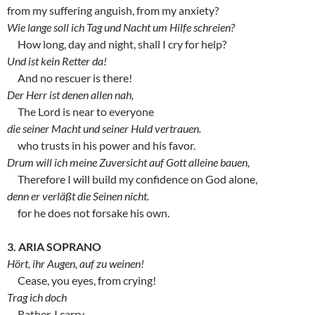
from my suffering anguish, from my anxiety?
Wie lange soll ich Tag und Nacht um Hilfe schreien?
How long, day and night, shall I cry for help?
Und ist kein Retter da!
And no rescuer is there!
Der Herr ist denen allen nah,
The Lord is near to everyone
die seiner Macht und seiner Huld vertrauen.
who trusts in his power and his favor.
Drum will ich meine Zuversicht auf Gott alleine bauen,
Therefore I will build my confidence on God alone,
denn er verläßt die Seinen nicht.
for he does not forsake his own.
3. ARIA SOPRANO
Hört, ihr Augen, auf zu weinen!
Cease, you eyes, from crying!
Trag ich doch
Rather, I carry