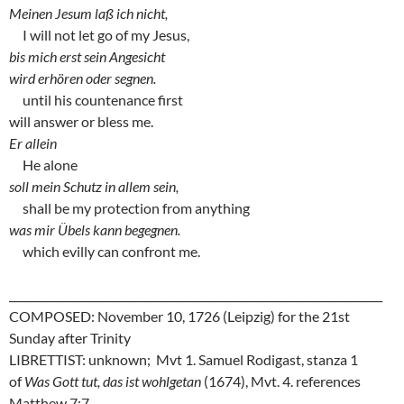
Meinen Jesum laß ich nicht,
I will not let go of my Jesus,
bis mich erst sein Angesicht
wird erhören oder segnen.
until his countenance first
will answer or bless me.
Er allein
He alone
soll mein Schutz in allem sein,
shall be my protection from anything
was mir Übels kann begegnen.
which evilly can confront me.
_____________________________________________________________________
COMPOSED: November 10, 1726 (Leipzig) for the 21st
Sunday after Trinity
LIBRETTIST: unknown; Mvt 1. Samuel Rodigast, stanza 1
of
Was Gott tut, das ist wohlgetan
(1674), Mvt. 4. references
Matthew 7:7.