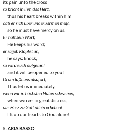
its pain unto the cross
so bricht in ihm das Herz,
thus his heart breaks within him
daß er sich über uns erbarmen muß.
so he must have mercy on us.
Er hält sein Wort;
He keeps his word;
er saget: Klopfet an,
he says: knock,
so wird euch aufgetan!
and it will be opened to you!
Drum laßt uns alsofort,
Thus let us immediately,
wenn wir in höchsten Nöten schweben,
when we reel in great distress,
das Herz zu Gott allein erheben!
lift up our hearts to God alone!
5. ARIA BASSO