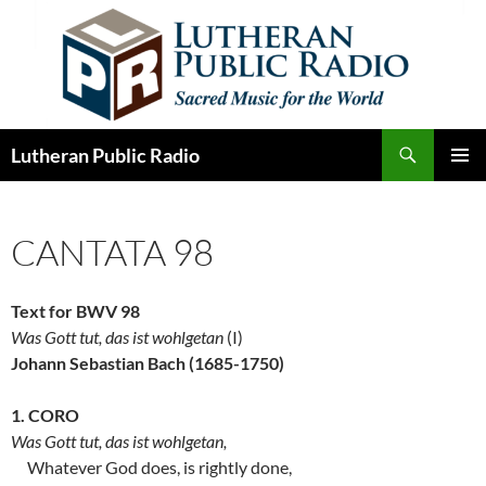
Skip
to
content
Search
Lutheran Public Radio
PRIMAR
MENU
CANTATA 98
Text for BWV 98
Was Gott tut, das ist wohlgetan
(I)
Johann Sebastian Bach (1685-1750)
1. CORO
Was Gott tut, das ist wohlgetan,
Whatever God does, is rightly done,