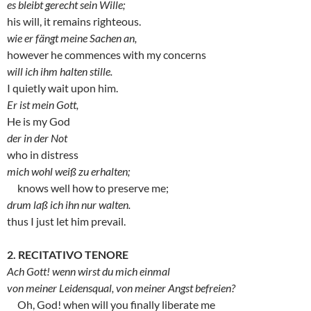
es bleibt gerecht sein Wille;
his will, it remains righteous.
wie er fängt meine Sachen an,
however he commences with my concerns
will ich ihm halten stille.
I quietly wait upon him.
Er ist mein Gott,
He is my God
der in der Not
who in distress
mich wohl weiß zu erhalten;
knows well how to preserve me;
drum laß ich ihn nur walten.
thus I just let him prevail.
2. RECITATIVO TENORE
Ach Gott! wenn wirst du mich einmal
von meiner Leidensqual, von meiner Angst befreien?
Oh, God! when will you finally liberate me