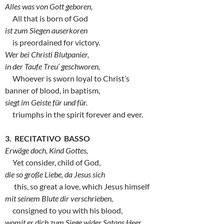
Alles was von Gott geboren,
All that is born of God
ist zum Siegen auserkoren
is preordained for victory.
Wer bei Christi Blutpanier,
in der Taufe Treu’ geschworen,
Whoever is sworn loyal to Christ’s
banner of blood, in baptism,
siegt im Geiste für und für.
triumphs in the spirit forever and ever.
3. RECITATIVO BASSO
Erwäge doch, Kind Gottes,
Yet consider, child of God,
die so große Liebe, da Jesus sich
this, so great a love, which Jesus himself
mit seinem Blute dir verschrieben,
consigned to you with his blood,
womit er dich zum Siege wider Satans Heer