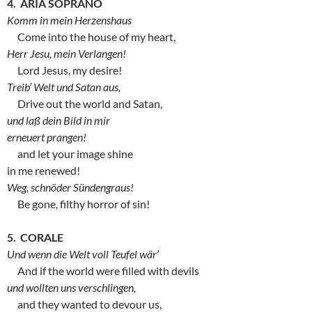
4. ARIA SOPRANO
Komm in mein Herzenshaus
Come into the house of my heart,
Herr Jesu, mein Verlangen!
Lord Jesus, my desire!
Treib’ Welt und Satan aus,
Drive out the world and Satan,
und laß dein Bild in mir
erneuert prangen!
and let your image shine
in me renewed!
Weg, schnöder Sündengraus!
Be gone, filthy horror of sin!
5. CORALE
Und wenn die Welt voll Teufel wär’
And if the world were filled with devils
und wollten uns verschlingen,
and they wanted to devour us,