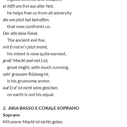
er hilft uns frei aus aller Not,
he helps free us from all adversity
die uns jetzt hat betroffen.
that now confronts us.
Der alte böse Feind,
The ancient evil foe,
mit Ernst er’s jetzt meint,
his intent is now quite earnest,
groß’ Macht und viel List,
great might, with much cunning,
sein’ grausam Rüstung ist,
is his gruesome armor,
auf Erd’ ist nicht seins gleichen.
on earth is not his equal.
2. ARIA BASSO E CORALE SOPRANO
Soprano
Mit unsrer Macht ist nichts getan,