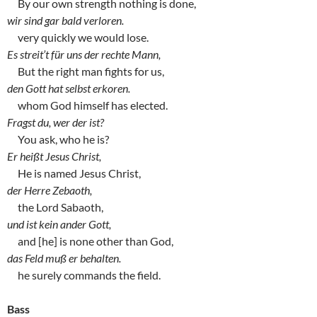
By our own strength nothing is done,
wir sind gar bald verloren.
very quickly we would lose.
Es streit’t für uns der rechte Mann,
But the right man fights for us,
den Gott hat selbst erkoren.
whom God himself has elected.
Fragst du, wer der ist?
You ask, who he is?
Er heißt Jesus Christ,
He is named Jesus Christ,
der Herre Zebaoth,
the Lord Sabaoth,
und ist kein ander Gott,
and [he] is none other than God,
das Feld muß er behalten.
he surely commands the field.
Bass