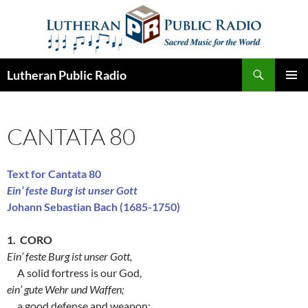
Skip
to
content
Search
Lutheran Public Radio
PRIMAR
MENU
CANTATA 80
Text for Cantata 80
Ein’ feste Burg ist unser Gott
Johann Sebastian Bach (1685-1750)
1. CORO
Ein’ feste Burg ist unser Gott,
A solid fortress is our God,
ein’ gute Wehr und Waffen;
a good defense and weapon;