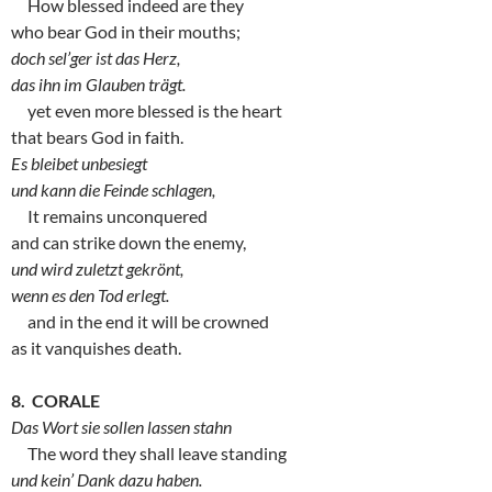
How blessed indeed are they
who bear God in their mouths;
doch sel’ger ist das Herz,
das ihn im Glauben trägt.
yet even more blessed is the heart
that bears God in faith.
Es bleibet unbesiegt
und kann die Feinde schlagen,
It remains unconquered
and can strike down the enemy,
und wird zuletzt gekrönt,
wenn es den Tod erlegt.
and in the end it will be crowned
as it vanquishes death.
8. CORALE
Das Wort sie sollen lassen stahn
The word they shall leave standing
und kein’ Dank dazu haben.