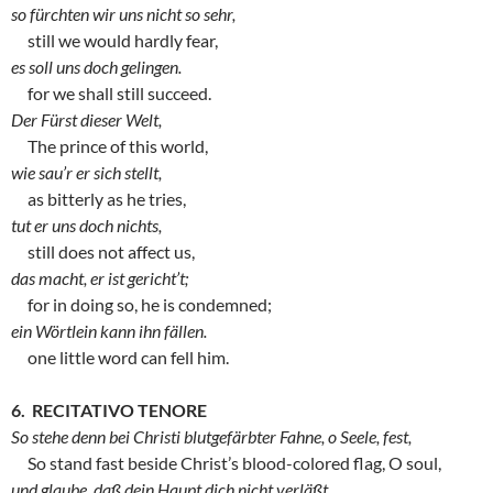
so fürchten wir uns nicht so sehr,
still we would hardly fear,
es soll uns doch gelingen.
for we shall still succeed.
Der Fürst dieser Welt,
The prince of this world,
wie sau’r er sich stellt,
as bitterly as he tries,
tut er uns doch nichts,
still does not affect us,
das macht, er ist gericht’t;
for in doing so, he is condemned;
ein Wörtlein kann ihn fällen.
one little word can fell him.
6. RECITATIVO TENORE
So stehe denn bei Christi blutgefärbter Fahne, o Seele, fest,
So stand fast beside Christ’s blood-colored flag, O soul,
und glaube, daß dein Haupt dich nicht verläßt,