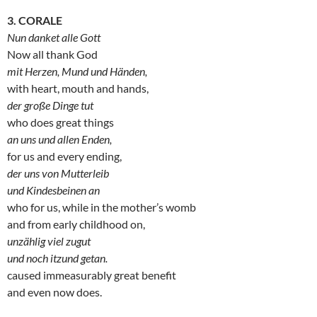
3. CORALE
Nun danket alle Gott
Now all thank God
mit Herzen, Mund und Händen,
with heart, mouth and hands,
der große Dinge tut
who does great things
an uns und allen Enden,
for us and every ending,
der uns von Mutterleib
und Kindesbeinen an
who for us, while in the mother’s womb
and from early childhood on,
unzählig viel zugut
und noch itzund getan.
caused immeasurably great benefit
and even now does.