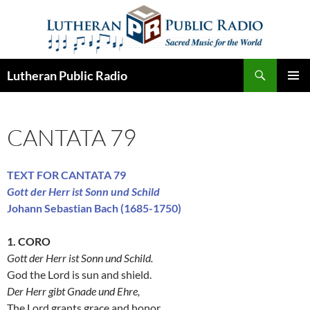
Skip
to
content
Search
Lutheran Public Radio
PRIMAR
MENU
CANTATA 79
TEXT FOR CANTATA 79
Gott der Herr ist Sonn und Schild
Johann Sebastian Bach (1685-1750)
1. CORO
Gott der Herr ist Sonn und Schild.
God the Lord is sun and shield.
Der Herr gibt Gnade und Ehre,
The Lord grants grace and honor,