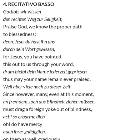
4. RECITATIVO BASSO
Gottlob, wir wissen
den rechten Weg zur Seligkeit;
Praise God, we know the proper path
to blessedness;
denn, Jesu, du hast ihn uns
durch dein Wort gewiesen,
for Jesus, you have pointed
this out to us through your word,
drum bleibt dein Name jederzeit gepriesen.
thus may your name remain ever praised.
Weil aber viele noch zu dieser Zeit
Since however, many, even at this moment,
an fremdem Joch aus Blindheit ziehen müssen,
must drag a foreign yoke out of blindness,
ach! so erbarme dich
oh! do have mercy
auch ihrer gnädiglich,
on them as well, graciously,