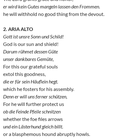
er wird kein Gutes mangeln lassen den Frommen.
he will withhold no good thing from the devout.
2. ARIA ALTO
Gott ist unsre Sonn und Schild!
God is our sun and shield!
Darum rühmet dessen Güte
unser dankbares Gemüte,
For this our grateful souls
extol this goodness,
die er für sein Häuflein hegt.
which he fosters for his assembly.
Denn er will uns ferner schützen,
For he will further protect us
ob die Feinde Pfeile schnitzen
whether the foe files arrows
und ein Lästerhund gleich billt.
or a blasphemous hound abruptly howls.