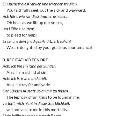
Du suchest die Kranken und Irrenden treulich.
You faithfully seek out the sick and wayward.
Ach höre, wie wir die Stimmen erheben,
Oh hear, as we lift up our voices,
um Hülfe zu bitten!
to plead for help!
Es sei uns dein gnädiges Antlitz erfreulich!
We are delighted by your gracious countenance!
3. RECITATIVO TENORE
Ach! ich bin ein Kind der Sünden,
Alas! I am a child of sin,
Ach! ich irre weit und breit.
Alas! I stray far and wide.
Der Sünden Aussatz, so an mir zu finden,
The leprosy of sin, thus to be found in me,
verläβt mich nicht in dieser Sterblichkeit.
will not vacate me in this mortality.
Mein Wille trachtet nur nach Bösen.