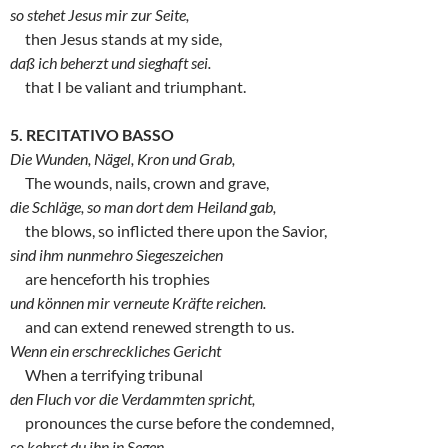
so stehet Jesus mir zur Seite,
then Jesus stands at my side,
daß ich beherzt und sieghaft sei.
that I be valiant and triumphant.
5. RECITATIVO BASSO
Die Wunden, Nägel, Kron und Grab,
The wounds, nails, crown and grave,
die Schläge, so man dort dem Heiland gab,
the blows, so inflicted there upon the Savior,
sind ihm nunmehro Siegeszeichen
are henceforth his trophies
und können mir verneute Kräfte reichen.
and can extend renewed strength to us.
Wenn ein erschreckliches Gericht
When a terrifying tribunal
den Fluch vor die Verdammten spricht,
pronounces the curse before the condemned,
so kehrst du ihn in Segen
.