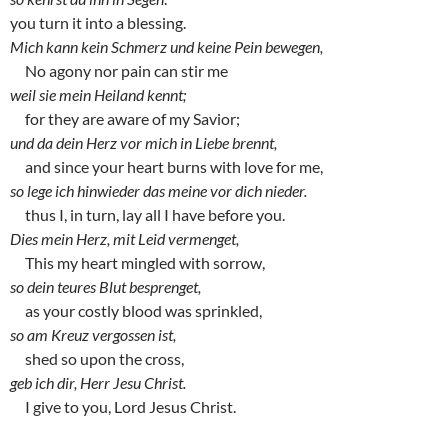
you turn it into a blessing.
Mich kann kein Schmerz und keine Pein bewegen,
No agony nor pain can stir me
weil sie mein Heiland kennt;
for they are aware of my Savior;
und da dein Herz vor mich in Liebe brennt,
and since your heart burns with love for me,
so lege ich hinwieder das meine vor dich nieder.
thus I, in turn, lay all I have before you.
Dies mein Herz, mit Leid vermenget,
This my heart mingled with sorrow,
so dein teures Blut besprenget,
as your costly blood was sprinkled,
so am Kreuz vergossen ist,
shed so upon the cross,
geb ich dir, Herr Jesu Christ.
I give to you, Lord Jesus Christ.