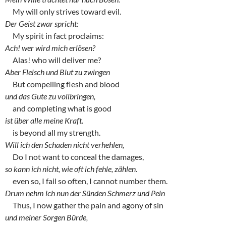
My will only strives toward evil.
Der Geist zwar spricht:
My spirit in fact proclaims:
Ach! wer wird mich erlösen?
Alas! who will deliver me?
Aber Fleisch und Blut zu zwingen
But compelling flesh and blood
und das Gute zu vollbringen,
and completing what is good
ist über alle meine Kraft.
is beyond all my strength.
Will ich den Schaden nicht verhehlen,
Do I not want to conceal the damages,
so kann ich nicht, wie oft ich fehle, zählen.
even so, I fail so often, I cannot number them.
Drum nehm ich nun der Sünden Schmerz und Pein
Thus, I now gather the pain and agony of sin
und meiner Sorgen Bürde,