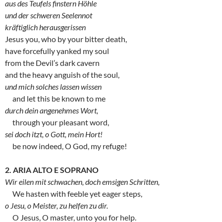
aus des Teufels finstern Höhle
und der schweren Seelennot
kräftiglich herausgerissen
Jesus you, who by your bitter death,
have forcefully yanked my soul
from the Devil’s dark cavern
and the heavy anguish of the soul,
und mich solches lassen wissen
and let this be known to me
durch dein angenehmes Wort,
through your pleasant word,
sei doch itzt, o Gott, mein Hort!
be now indeed, O God, my refuge!
2. ARIA ALTO E SOPRANO
Wir eilen mit schwachen, doch emsigen Schritten,
We hasten with feeble yet eager steps,
o Jesu, o Meister, zu helfen zu dir.
O Jesus, O master, unto you for help.