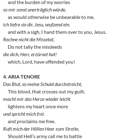
and the burden of my worries
so mir sonst unerträglich würde,
as would otherwise be unbearable to me,
ich liefre sie dir, Jesu, seufzend ein.
and with a sigh, I hand them over to you, Jesus.
Rechne nicht die Missetat,
Do not tally the misdeeds
die dich, Herr, erzürnet hat!
which, Lord, have offended you!
4. ARIA TENORE
Das Blut, so meine Schuld durchstreicht,
This blood, that crosses out my guilt,
macht mir das Herze wieder leicht
lightens my heart once more
und spricht mich frei.
and proclaims me free.
Ruft mich der Höllen Heer zum Streite,
Should Hell’s army call me to battle