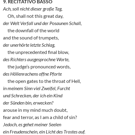
9. RECITATIVO BASSO
Ach, soll nicht dieser große Tag,
Oh, shall not this great day,
der Welt Verfall und der Posaunen Schall,
the downfall of the world
and the sound of trumpets,
der unerhörte letzte Schlag,
the unprecedented final blow,
des Richters ausgesprochne Worte,
the judge’s pronounced words,
des Höllenrachens offne Pforte
the open gates to the throat of Hell,
in meinem Sinn viel Zweifel, Furcht
und Schrecken,
der ich ein Kind
der Sünden bin, erwecken?
arouse in my mind much doubt,
fear and terror, as I am a child of sin?
Jedoch, es gehet meiner Seelen
ein Freudenschein, ein Licht des Trostes auf.