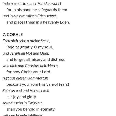
indem er sie in seiner Hand bewahrt
for in his hand he safeguards them
und in ein himmlisch Eden setzet.
and places them in a heavenly Eden.
7. CORALE
Freu dich sehr, o meine Seele,
Rejoice greatly, O my soul,
und vergiß all Not und Qual,
and forget all misery and distress
weil dich nun Christus, dein Herre,
for now Christ your Lord
ruft aus diesem Jammertal!
beckons you from this vale of tears!
Seine Freud und Herrlichkeit
His joy and glory
sollt du sehn in Ewigkeit,
shall you behold in eternity,
mit den Engeln jubilieren,