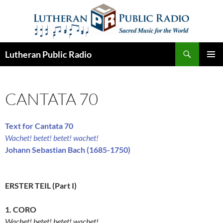
Skip
to
content
Search
Lutheran Public Radio
PRIMAR
MENU
CANTATA 70
Text for Cantata 70
Wachet! betet! betet! wachet!
Johann Sebastian Bach (1685-1750)
ERSTER TEIL (Part I)
1. CORO
Wachet! betet! betet! wachet!