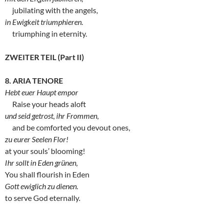
jubilating with the angels,
in Ewigkeit triumphieren.
triumphing in eternity.
ZWEITER TEIL (Part II)
8. ARIA TENORE
Hebt euer Haupt empor
Raise your heads aloft
und seid getrost, ihr Frommen,
and be comforted you devout ones,
zu eurer Seelen Flor!
at your souls’ blooming!
Ihr sollt in Eden grünen,
You shall flourish in Eden
Gott ewiglich zu dienen.
to serve God eternally.