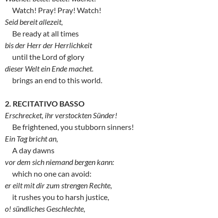
Watch! Pray! Pray! Watch!
Seid bereit allezeit,
Be ready at all times
bis der Herr der Herrlichkeit
until the Lord of glory
dieser Welt ein Ende machet.
brings an end to this world.
2. RECITATIVO BASSO
Erschrecket, ihr verstockten Sünder!
Be frightened, you stubborn sinners!
Ein Tag bricht an,
A day dawns
vor dem sich niemand bergen kann:
which no one can avoid:
er eilt mit dir zum strengen Rechte,
it rushes you to harsh justice,
o! sündliches Geschlechte,