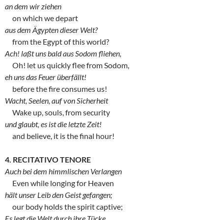
an dem wir ziehen
on which we depart
aus dem Ägypten dieser Welt?
from the Egypt of this world?
Ach! laßt uns bald aus Sodom fliehen,
Oh! let us quickly flee from Sodom,
eh uns das Feuer überfällt!
before the fire consumes us!
Wacht, Seelen, auf von Sicherheit
Wake up, souls, from security
und glaubt, es ist die letzte Zeit!
and believe, it is the final hour!
4. RECITATIVO TENORE
Auch bei dem himmlischen Verlangen
Even while longing for Heaven
hält unser Leib den Geist gefangen;
our body holds the spirit captive;
Es legt die Welt durch ihre Tücke