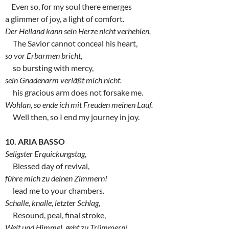
Even so, for my soul there emerges
a glimmer of joy, a light of comfort.
Der Heiland kann sein Herze nicht verhehlen,
The Savior cannot conceal his heart,
so vor Erbarmen bricht,
so bursting with mercy,
sein Gnadenarm verläßt mich nicht.
his gracious arm does not forsake me.
Wohlan, so ende ich mit Freuden meinen Lauf.
Well then, so I end my journey in joy.
10. ARIA BASSO
Seligster Erquickungstag,
Blessed day of revival,
führe mich zu deinen Zimmern!
lead me to your chambers.
Schalle, knalle, letzter Schlag,
Resound, peal, final stroke,
Welt und Himmel, geht zu Trümmern!