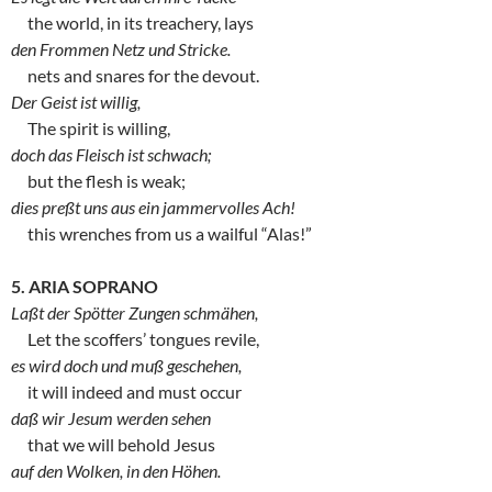
the world, in its treachery, lays
den Frommen Netz und Stricke.
nets and snares for the devout.
Der Geist ist willig,
The spirit is willing,
doch das Fleisch ist schwach;
but the flesh is weak;
dies preßt uns aus ein jammervolles Ach!
this wrenches from us a wailful “Alas!”
5. ARIA SOPRANO
Laßt der Spötter Zungen schmähen,
Let the scoffers’ tongues revile,
es wird doch und muß geschehen,
it will indeed and must occur
daß wir Jesum werden sehen
that we will behold Jesus
auf den Wolken, in den Höhen.