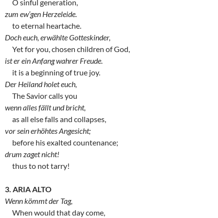
O sinful generation,
zum ew’gen Herzeleide.
to eternal heartache.
Doch euch, erwählte Gotteskinder,
Yet for you, chosen children of God,
ist er ein Anfang wahrer Freude.
it is a beginning of true joy.
Der Heiland holet euch,
The Savior calls you
wenn alles fällt und bricht,
as all else falls and collapses,
vor sein erhöhtes Angesicht;
before his exalted countenance;
drum zaget nicht!
thus to not tarry!
3. ARIA ALTO
Wenn kömmt der Tag,
When would that day come,