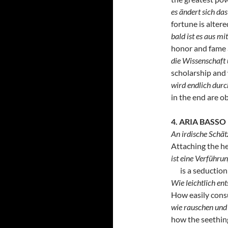
es ändert sich das
fortune is altere
bald ist es aus m
honor and fame 
die Wissenschaft 
scholarship and
wird endlich durc
in the end are ob
4. ARIA BASSO
An irdische Schät
Attaching the he
ist eine Verführun
is a seduction o
Wie leichtlich en
How easily cons
wie rauschen und 
how the seething