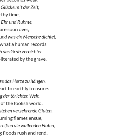
 Glücke mit der Zeit,
d by time,
it Ehr und Ruhme,
are soon over,
und was ein Mensche dichtet,
 what a human records
h das Grab vernichtet.
literated by the grave.
ze das Herze zu hängen,
art to earthly treasures
g der törichten Welt.
f the foolish world.
tstehen verzehrende Gluten,
uming flames ensue,
reißen die wallenden Fluten,
 floods rush and rend,