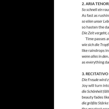
2. ARIA TENOR
So schnell ein ra
As fast as rushi
so eilen unser Le
so hasten the day
Die Zeit vergeht, 
Time passes awa
wie sich die Tropfe
like raindrops in
wenn alles in den
as everything da
3. RECITATIVO
Die Freude wird z
Joy will turn int
die Schönheit fäll
beauty fades lik
die größte Stärke
the greatest po