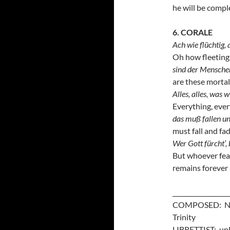
he will be compl
6. CORALE
Ach wie flüchtig, 
Oh how fleeting,
sind der Mensche
are these mortal
Alles, alles, was w
Everything, ever
das muß fallen u
must fall and fa
Wer Gott fürcht’, 
But whoever fea
remains forever 
__________________
COMPOSED: Nove
Trinity
LIBRETTIST: unk