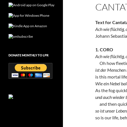
CANTA
Text for Cantat
Ach wie flüchtig, 
Johann Sebasti
1. CORO
DONATE MONTHLY TO LPR
Ach wie flüchtig, 
Oh how fleeting
ist der Menschen
is this mortal lif
Wie ein Nebel bal
As the fog quick
und auch wieder b
and then quickl
so ist unser Leben
so is our life, be