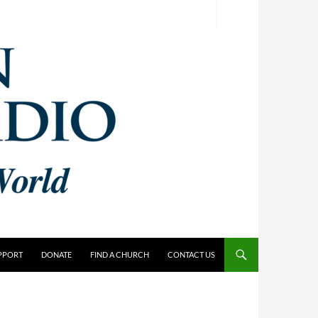
PPORT
DONATE
FIND A CHURCH
CONTACT US