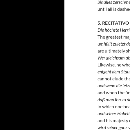
bis alles zerschm
until all is dash
5. RECITATIV
Die höchste Herrl
The greatest ma
umhüllt zuletzt d
are ultimately s
Wer gleichsam als
Likewise, he who
entgeht dem Staub
cannot elude the
und wenn die letz
and when the fin
daß man ihn zu de
in which one bea
und seiner Hoheit
and his majesty 
wird seiner ganz 