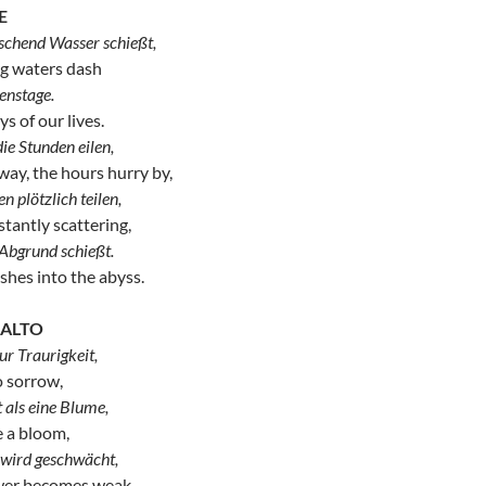
E
uschend Wasser schießt,
ng waters dash
benstage.
s of our lives.
die Stunden eilen,
y, the hours hurry by,
n plötzlich teilen,
stantly scattering,
 Abgrund schießt.
shes into the abyss.
 ALTO
ur Traurigkeit,
o sorrow,
t als eine Blume,
e a bloom,
 wird geschwächt,
wer becomes weak,