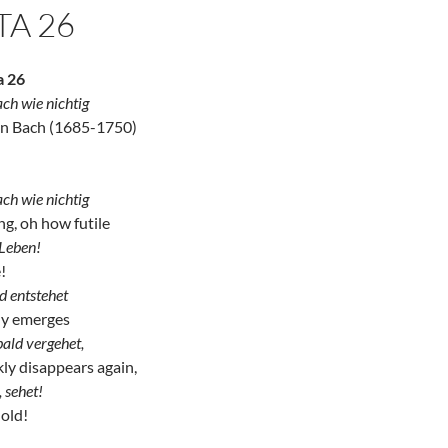
TA 26
a 26
ach wie nichtig
an Bach (1685-1750)
ach wie nichtig
, oh how futile
 Leben!
e!
d entstehet
ly emerges
ald vergehet,
y disappears again,
, sehet!
hold!