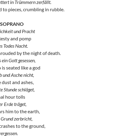
ettert in Trümmern zerfällt.
ed to pieces, crumbling in rubble.
O SOPRANO
ichkeit und Pracht
jesty and pomp
es Todes Nacht.
hrouded by the night of death.
 ein Gott gesessen,
 is seated like a god
 und Asche nicht,
 dust and ashes,
te Stunde schläget,
al hour tolls
r Erde träget,
rs him to the earth,
 Grund zerbricht,
crashes to the ground,
vergessen.