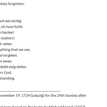
etely forgotten.
ach wie nichtig
 oh how futile
n Sachen!
 matters!
ir sehen,
ything that we see,
nd vergehen.
de away.
bleibt ewig stehen.
rs God,
standing.
___________________________________________
mber 19, 1724 (Leipzig) for the 24th Sunday after
nown; based on the hymn by Michael Franck (1652)