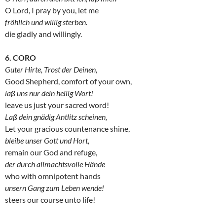
O Lord, I pray by you, let me
fröhlich und willig sterben.
die gladly and willingly.
6. CORO
Guter Hirte, Trost der Deinen,
Good Shepherd, comfort of your own,
laß uns nur dein heilig Wort!
leave us just your sacred word!
Laß dein gnädig Antlitz scheinen,
Let your gracious countenance shine,
bleibe unser Gott und Hort,
remain our God and refuge,
der durch allmachtsvolle Hände
who with omnipotent hands
unsern Gang zum Leben wende!
steers our course unto life!