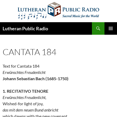
Skip
to
content
Search
Lutheran Public Radio
PRIMAR
MENU
CANTATA 184
Text for Cantata 184
Erwünschtes Freudenlicht
Johann Sebastian Bach (1685-1750)
1. RECITATIVO TENORE
Erwünschtes Freudenlicht,
Wished-for light of joy,
das mit dem neuen Bund anbricht
which dawns with the new covenant