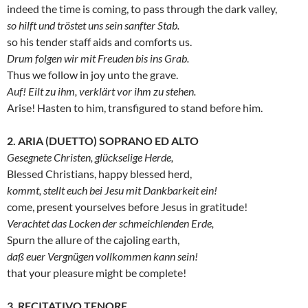
indeed the time is coming, to pass through the dark valley,
so hilft und tröstet uns sein sanfter Stab.
so his tender staff aids and comforts us.
Drum folgen wir mit Freuden bis ins Grab.
Thus we follow in joy unto the grave.
Auf! Eilt zu ihm, verklärt vor ihm zu stehen.
Arise! Hasten to him, transfigured to stand before him.
2. ARIA (DUETTO) SOPRANO ED ALTO
Gesegnete Christen, glückselige Herde,
Blessed Christians, happy blessed herd,
kommt, stellt euch bei Jesu mit Dankbarkeit ein!
come, present yourselves before Jesus in gratitude!
Verachtet das Locken der schmeichlenden Erde,
Spurn the allure of the cajoling earth,
daß euer Vergnügen vollkommen kann sein!
that your pleasure might be complete!
3. RECITATIVO TENORE