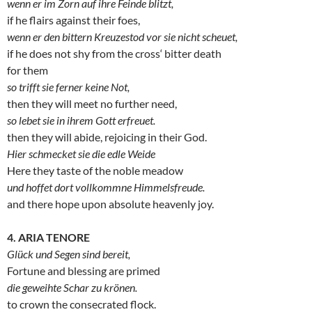
wenn er im Zorn auf ihre Feinde blitzt,
if he flairs against their foes,
wenn er den bittern Kreuzestod vor sie nicht scheuet,
if he does not shy from the cross‘ bitter death
for them
so trifft sie ferner keine Not,
then they will meet no further need,
so lebet sie in ihrem Gott erfreuet.
then they will abide, rejoicing in their God.
Hier schmecket sie die edle Weide
Here they taste of the noble meadow
und hoffet dort vollkommne Himmelsfreude.
and there hope upon absolute heavenly joy.
4. ARIA TENORE
Glück und Segen sind bereit,
Fortune and blessing are primed
die geweihte Schar zu krönen.
to crown the consecrated flock.