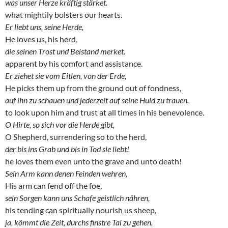
was unser Herze kräftig stärket.
what mightily bolsters our hearts.
Er liebt uns, seine Herde,
He loves us, his herd,
die seinen Trost und Beistand merket.
apparent by his comfort and assistance.
Er ziehet sie vom Eitlen, von der Erde,
He picks them up from the ground out of fondness,
auf ihn zu schauen und jederzeit auf seine Huld zu trauen.
to look upon him and trust at all times in his benevolence.
O Hirte, so sich vor die Herde gibt,
O Shepherd, surrendering so to the herd,
der bis ins Grab und bis in Tod sie liebt!
he loves them even unto the grave and unto death!
Sein Arm kann denen Feinden wehren,
His arm can fend off the foe,
sein Sorgen kann uns Schafe geistlich nähren,
his tending can spiritually nourish us sheep,
ja, kömmt die Zeit, durchs finstre Tal zu gehen,