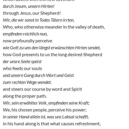
durch Jesum, unsern Hirten!
through Jesus, our Shepherd!
Wir, die wir sonst in Todes Tälern irrten,
Who, who otherwise meander in the valley of death,
empfinden reichlich nun,
now profoundly perceive
wie Gott zu uns den längst erwünschten Hirten sendet,
how God presents to us the long desired Shepherd
der unsre Seele speist
who feeds our souls
und unsern Gang durch Wort und Geist
zum rechten Wege wendet.
and steers our course by word and Spirit
along the proper path.
Wir, sein erwähltes Volk, empfinden seine Kraft;
We, his chosen people, perceive his power;
in seiner Hand allein ist, was uns Labsal schafft,
in his hand along is that what causes refreshment,