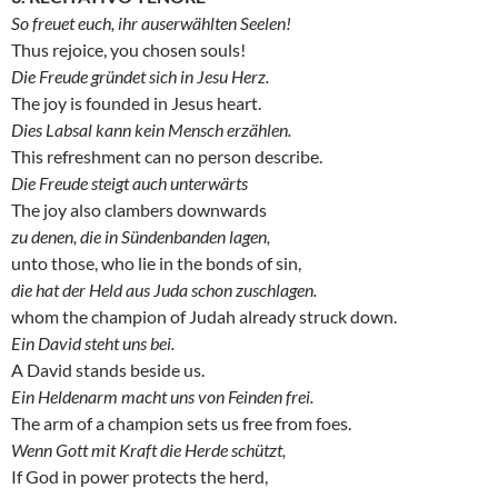
So freuet euch, ihr auserwählten Seelen!
Thus rejoice, you chosen souls!
Die Freude gründet sich in Jesu Herz.
The joy is founded in Jesus heart.
Dies Labsal kann kein Mensch erzählen.
This refreshment can no person describe.
Die Freude steigt auch unterwärts
The joy also clambers downwards
zu denen, die in Sündenbanden lagen,
unto those, who lie in the bonds of sin,
die hat der Held aus Juda schon zuschlagen.
whom the champion of Judah already struck down.
Ein David steht uns bei.
A David stands beside us.
Ein Heldenarm macht uns von Feinden frei.
The arm of a champion sets us free from foes.
Wenn Gott mit Kraft die Herde schützt,
If God in power protects the herd,