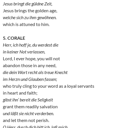
Jesus bringt die güldne Zeit,
Jesus brings the golden age,
welche sich zu ihm gewöhnen.
which is attuned to him.
5. CORALE
Herr, ich hoff je, du werdest die
in keiner Not verlassen,
Lord, I ever hope, you will not
abandon those in any need,
die dein Wort recht als treue Knecht
im Herzn und Glauben fassen;
who truly cling to your word as a loyal servants
in heart and faith;
gibst ihn’ bereit die Seligkeit
grant them readily salvation
und läßt sie nicht verderben.
and let them not perish.
O Herr, durch dich bitt ich, laß mich