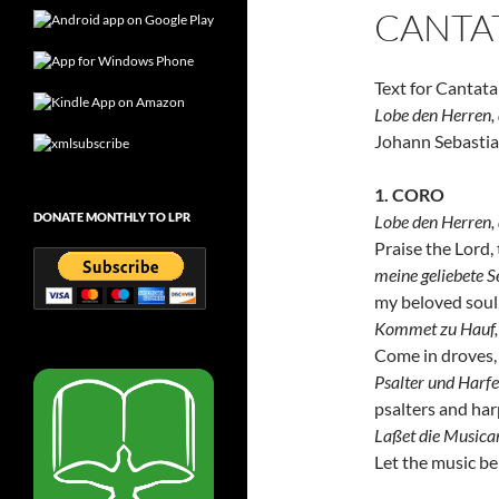
CANTA
Text for Cantat
Lobe den Herren,
Johann Sebasti
1. CORO
DONATE MONTHLY TO LPR
Lobe den Herren,
Praise the Lord, 
meine geliebete S
my beloved soul, 
Kommet zu Hauf,
Come in droves,
Psalter und Harfe
psalters and har
Laßet die Musica
Let the music be