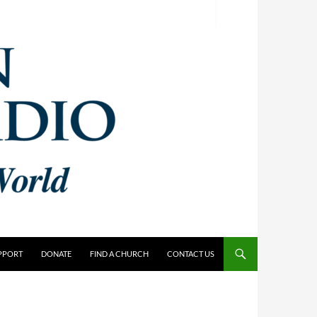
PPORT
DONATE
FIND A CHURCH
CONTACT US