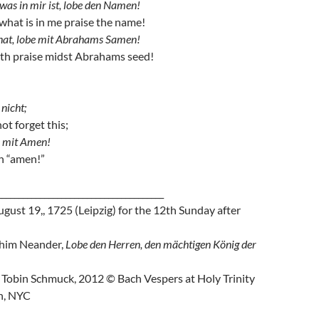
was in mir ist, lobe den Namen!
 what is in me praise the name!
hat, lobe mit Abrahams Samen!
ath praise midst Abrahams seed!
 nicht;
ot forget this;
e mit Amen!
th “amen!”
_______________________________________
t 19,, 1725 (Leipzig) for the 12th Sunday after
him Neander,
Lobe den Herren, den mächtigen König der
bin Schmuck, 2012 © Bach Vespers at Holy Trinity
h, NYC