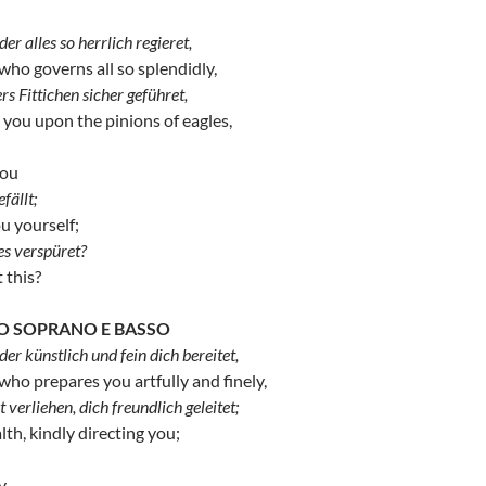
er alles so herrlich regieret,
 who governs all so splendidly,
rs Fittichen sicher geführet,
 you upon the pinions of eagles,
you
efällt;
ou yourself;
es verspüret?
 this?
TO SOPRANO E BASSO
er künstlich und fein dich bereitet,
 who prepares you artfully and finely,
 verliehen, dich freundlich geleitet;
th, kindly directing you;
y