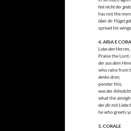
hat nicht der gnä
has not the mer
über dir Flügel ge
spread his wings
4. ARIA E COR
Lobe den Herren, 
Praise the Lord,
der aus dem Himm
who rains from t
denke dran,
ponder this,
was der Allmächt
what the almight
der dir mit Liebe 
he who greets yo
5. CORALE