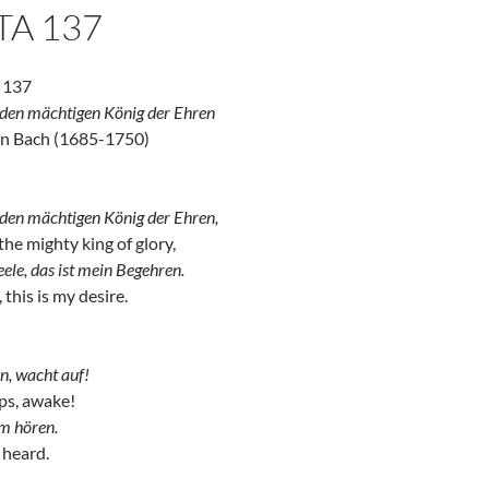
TA 137
a 137
 den mächtigen König der Ehren
an Bach (1685-1750)
 den mächtigen König der Ehren,
the mighty king of glory,
eele, das ist mein Begehren.
this is my desire.
n, wacht auf!
ps, awake!
m hören.
 heard.