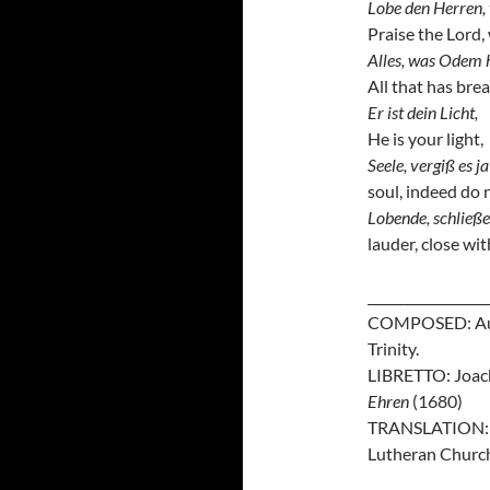
Lobe den Herren, 
Praise the Lord,
Alles, was Odem 
All that has bre
Er ist dein Licht,
He is your light,
Seele, vergiß es ja
soul, indeed do n
Lobende, schließ
lauder, close wi
__________________
COMPOSED: Augus
Trinity.
LIBRETTO: Joac
Ehren
(1680)
TRANSLATION: To
Lutheran Churc