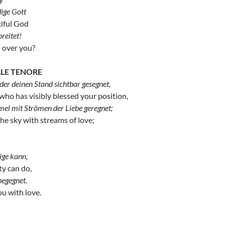
dige Gott
ciful God
breitet!
 over you?
ALE TENORE
der deinen Stand sichtbar gesegnet,
 who has visibly blessed your position,
el mit Strömen der Liebe geregnet;
he sky with streams of love;
ige kann,
y can do,
begegnet.
u with love.