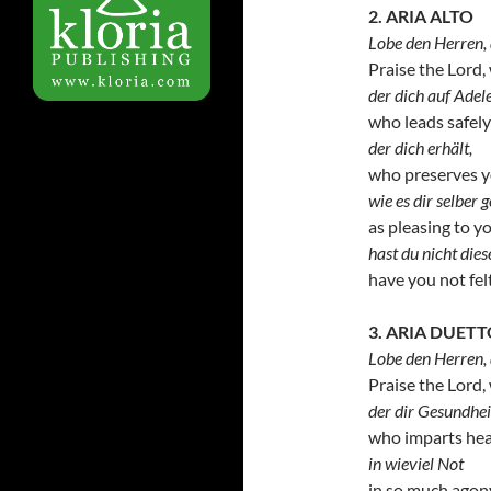
2. ARIA ALTO
Lobe den Herren, d
Praise the Lord,
der dich auf Adele
who leads safely
der dich erhält,
who preserves 
wie es dir selber g
as pleasing to y
hast du nicht dies
have you not felt
3. ARIA DUET
Lobe den Herren, d
Praise the Lord,
der dir Gesundheit
who imparts heal
in wieviel Not
in so much agon